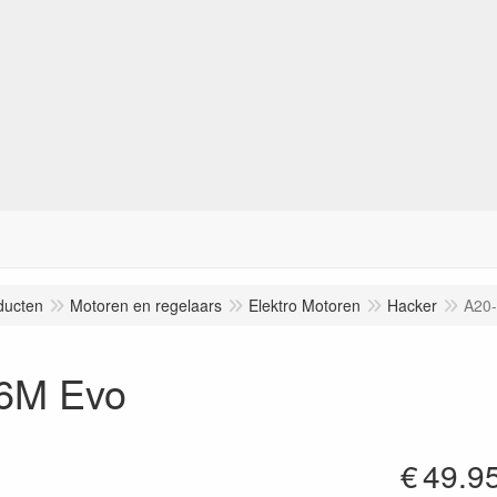
ducten
Motoren en regelaars
Elektro Motoren
Hacker
A20
6M Evo
€
49.9