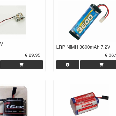
6V
LRP NiMH 3600mAh 7,2V
€ 29.95
€ 36