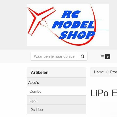
Zoeken
0
Artikelen
Home
Pro
Accu's
LiPo 
Combo
Lipo
2s Lipo