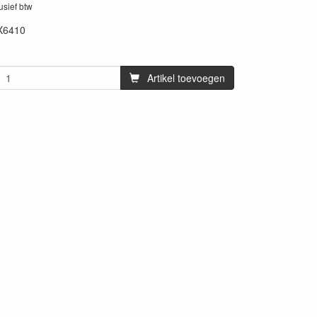
lusief btw
X6410
86
Artikel toevoegen