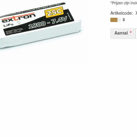
*Prijzen zijn inc
Artikelcode
:
40565340425
3
Aantal