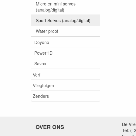
Micro en mini servos
(analog/digital)
Sport Servos (analog/digital)
Water proof
Doyono
PowerHD
Savox
Verf
Vliegtuigen
Zenders
De Vli
OVER ONS
Tel: (