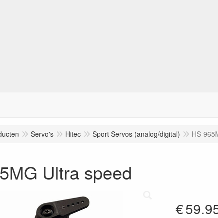
ducten
Servo's
Hitec
Sport Servos (analog/digital)
HS-965M
5MG Ultra speed
€
59.9