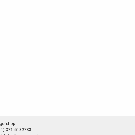
egershop,
+31) 071-5132783