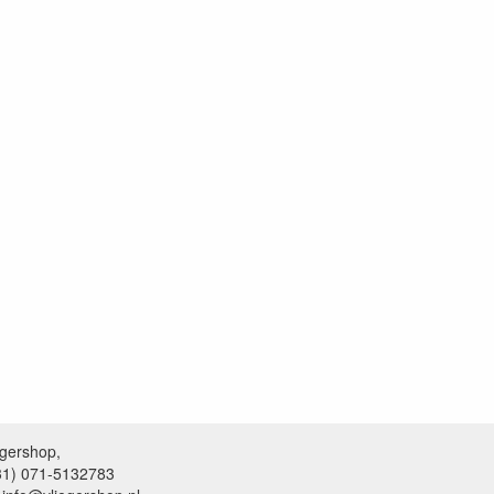
egershop,
+31) 071-5132783