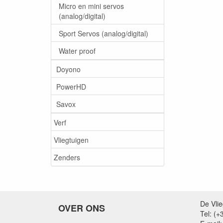
Micro en mini servos
(analog/digital)
Sport Servos (analog/digital)
Water proof
Doyono
PowerHD
Savox
Verf
Vliegtuigen
Zenders
De Vli
OVER ONS
Tel: (