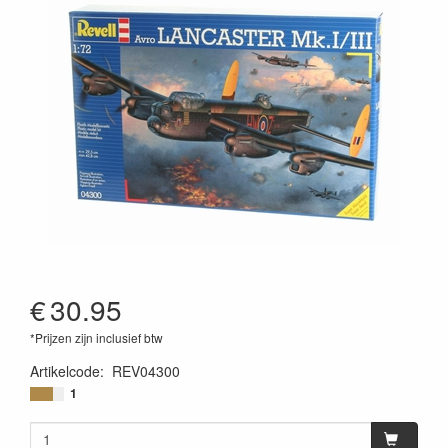
€
30.95
*Prijzen zijn inclusief btw
Artikelcode
:
REV04300
4009803043005
1