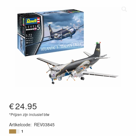
€
24.95
*Prijzen zijn inclusief btw
Artikelcode
:
REV03845
4009803038452
1