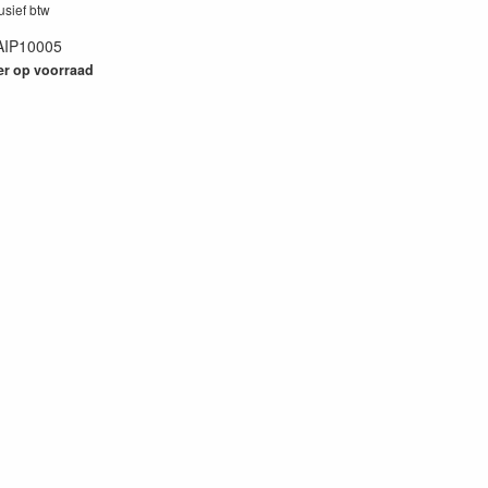
lusief btw
AIP10005
52
er op voorraad