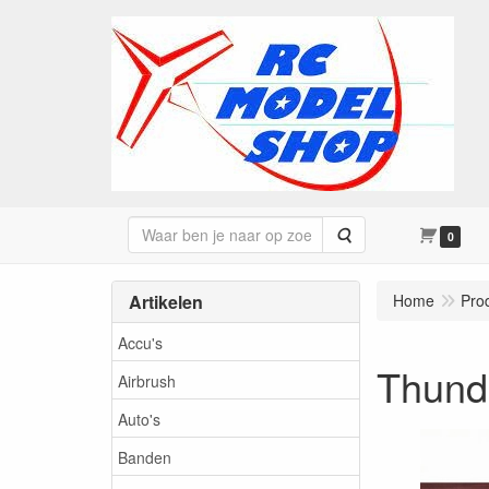
Zoeken
0
Artikelen
Home
Pro
Accu's
Thunde
Airbrush
Auto's
Banden