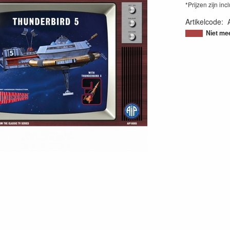
*Prijzen zijn inc
Artikelcode
:
50197171000
Niet me