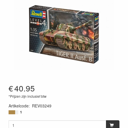
€
40.95
*Prijzen zijn inclusief btw
Artikelcode
:
REV03249
4009803032498
1