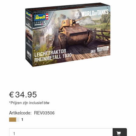
€
34.95
*Prijzen zijn inclusief btw
Artikelcode
:
REV03506
4009803035062
1