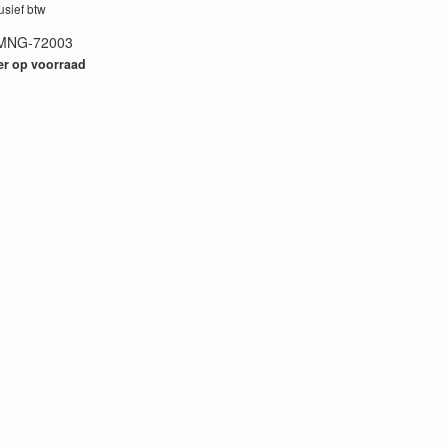
lusief btw
MNG-72003
92
er op voorraad