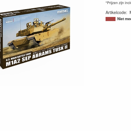
*Prijzen zijn inc
Artikelcode
:
48970385537
Niet me