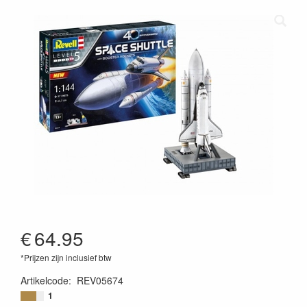
€
64.95
*Prijzen zijn inclusief btw
Artikelcode
:
REV05674
4009803056746
1