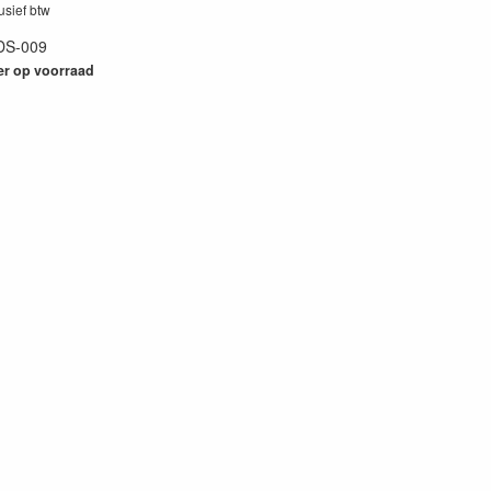
lusief btw
DS-009
65
er op voorraad