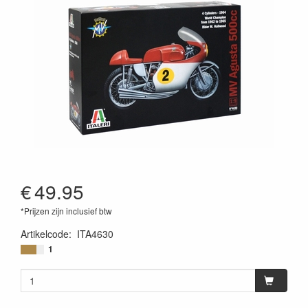
€
49.95
*Prijzen zijn inclusief btw
Artikelcode
:
ITA4630
8001283046305
1