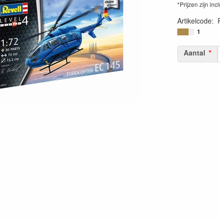
*Prijzen zijn inc
Artikelcode
:
40098030387
1
Aantal