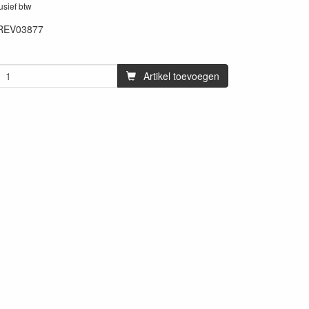
lusief btw
REV03877
73
Artikel toevoegen