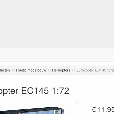
ducten
Plastic modelbouw
Helikopters
Eurocopter EC145 1:7
opter EC145 1:72
€
11.9