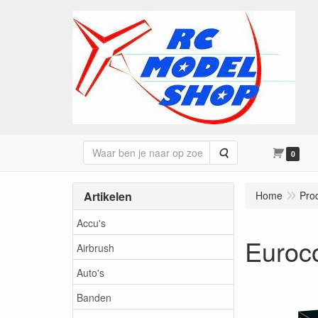
Zoeken
0
Artikelen
Home
Pro
Accu's
Euroc
Airbrush
Auto's
Banden