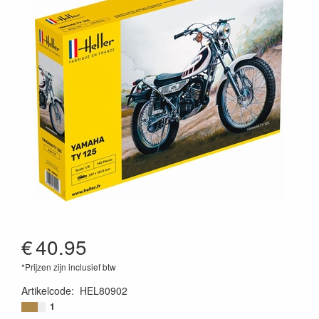
€
40.95
*Prijzen zijn inclusief btw
Artikelcode
:
HEL80902
3279510809022
1