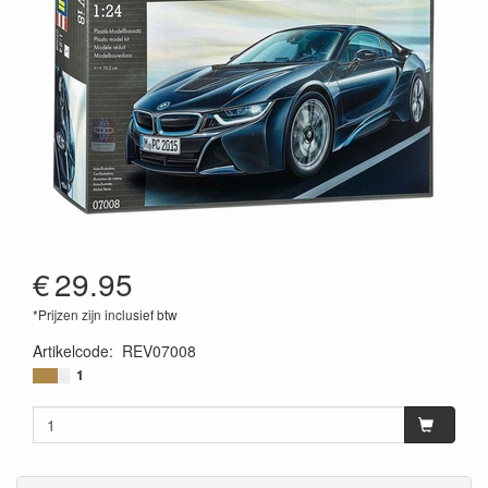
€
29.95
*Prijzen zijn inclusief btw
Artikelcode
:
REV07008
4009803070087
1