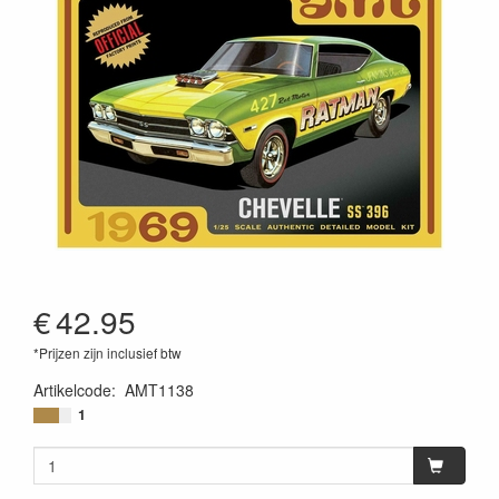
€
42.95
*Prijzen zijn inclusief btw
Artikelcode
:
AMT1138
849398030448
1