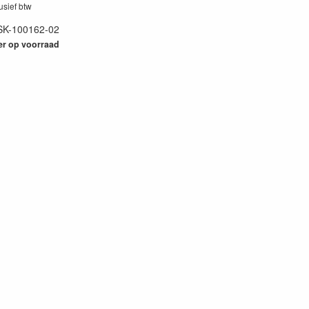
lusief btw
SK-100162-02
11
er op voorraad