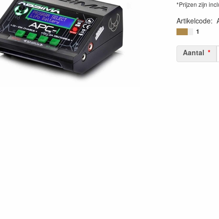
*Prijzen zijn inc
Artikelcode
:
42506509304
1
Aantal