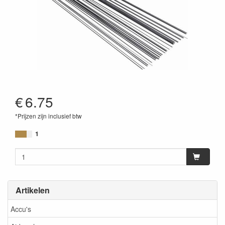
€
6.75
*Prijzen zijn inclusief btw
1
Artikelen
Accu's