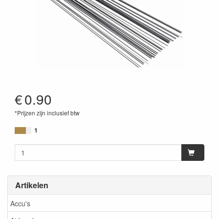
€
0.90
*Prijzen zijn inclusief btw
1
Artikelen
Accu's