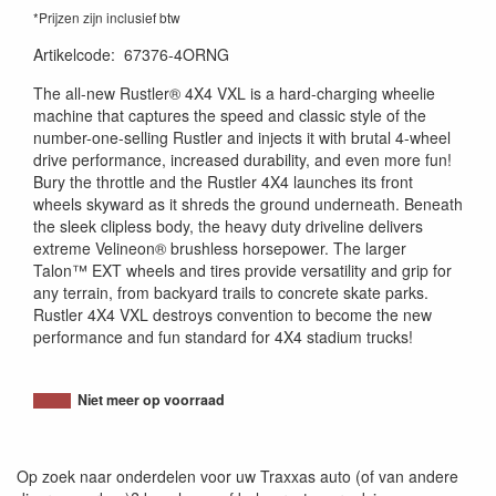
*Prijzen zijn inclusief btw
Artikelcode
:
67376-4ORNG
The all-new Rustler® 4X4 VXL is a hard-charging wheelie
machine that captures the speed and classic style of the
number-one-selling Rustler and injects it with brutal 4-wheel
drive performance, increased durability, and even more fun!
Bury the throttle and the Rustler 4X4 launches its front
wheels skyward as it shreds the ground underneath. Beneath
the sleek clipless body, the heavy duty driveline delivers
extreme Velineon® brushless horsepower. The larger
Talon™ EXT wheels and tires provide versatility and grip for
any terrain, from backyard trails to concrete skate parks.
Rustler 4X4 VXL destroys convention to become the new
performance and fun standard for 4X4 stadium trucks!
Niet meer op voorraad
Op zoek naar onderdelen voor uw Traxxas auto (of van andere